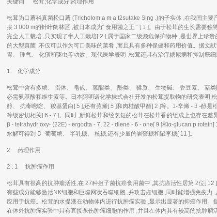
关键词 松茸;化学成分;药理作用
松茸为口蘑科真菌松口蘑 (Tricholom a m a t2sutake Sing .)的子实体 ,
拔 3 000 m的针叶阔林区 ,被日本成为“ 食用菌之王 ” [ 1 ]。由于松茸的生长需
完全人工栽培 ,只实现了半人工栽培[ 2 ],属于国家二级濒危保护物种 ,是世界
的大型真菌 ,不仅可以作为可口美味的菜肴 ,而且具有多种保健和药用价值。据文献记载 
胃、 理气、 化痰和驱虫等功效。现代医学表明 ,松茸还具有治疗糖尿病和抑制癌细胞增
1 化学成分
松茸中含有多糖、 甾体、 皂甙、 蒽醌类、 酚类、 鞣质、 生物碱、 香豆素、 萜类酯化
必需氨基酸和维生素等。日本阿明诺化学株式会社开发的松茸提取物的研究表明,松茸的化学成分有
醇、 抗毒嘧啶、 羧基蛋白[ 5 ],还有蒎烯[ 5 ]和肉桂酸甲酯[ 2 ]等。1-辛烯 -
等级密切相关[ 6 - 7 ]。同时 ,新鲜松茸和经烹饪的松茸在松茸香的组成上也存在差异[ 8 ]
β - tetrahydr oxy- (22E) - ergodta - 7, 22 - diene - 6 - one[ 9 ]和α-glu
水解可得到 D -葡萄糖、 半乳糖、 核糖,还有少量的岩藻糖和鼠李糖[ 11 ]。
2 药理作用
2 . 1 抗肿瘤作用
松茸具有很高的抗肿瘤活性,在 27种担子菌抗癌食用菌中 ,其抗癌活性居第 2位[ 1
有些成分能够激活NK细胞和巨噬网状吞噬细胞 ,并攻击癌细胞 ,同时能增强免疫力
应用于抗癌。松茸的水提液在动物体内进行抗肿瘤实验 ,显示出显著的抑癌作用。据报
在体外抗肿瘤实验中具有直接杀伤肿瘤细胞的作用 ,并且在体内具有较高的抗肿瘤活性