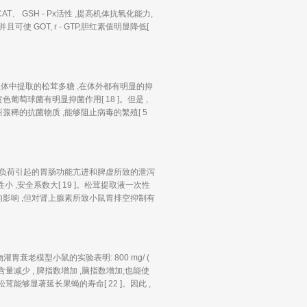
、 GSH - Px活性 ,提高机体抗氧化能力,
GOT, r - GTP,胆红素值明显降低[
体中提取的松茸多糖 ,在体外都有明显的抑
萄球菌有明显抑菌作用[ 18 ]。但是 ,
蒎稀的抗菌物质 ,能够阻止病毒的繁殖[ 5
明负荷引起的胃肠功能亢进和脾虚所致的泄泻
 ,安全系数大[ 19 ]。松茸提取液一次性
显的影响 ,但对肾上腺素所致小鼠胃排空抑制有
衰老模型小鼠的实验表明: 800 mg/ (
量减少 , 脾指数增加 ,脑指数增加;也能使
松茸能够显著延长果蝇的寿命[ 22 ]。因此 ,