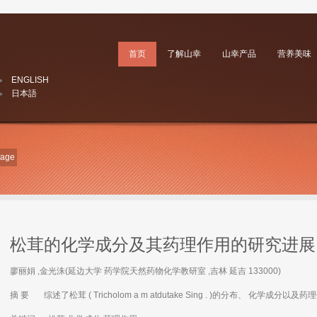
首页
了解山幸
山幸产品
营养美味
ENGLISH
日本語
Page
松茸的化学成分及其药理作用的研究进展
廖丽娟 ,金光洙(延边大学 药学院天然药物化学教研室 ,吉林 延吉 133000)
摘 要 综述了松茸 ( Tricholom a m atdutake Sing . )的分布、 化学成分以及