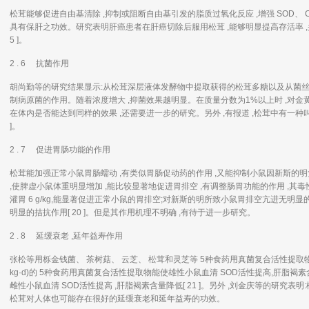
松茸能够促进自由基清除 ,抑制或阻断自由基引发的脂质过氧化反应 ,增强 SOD、 CAT
具有保肝之功效。研究表明肝癌患者在肝癌切除后服用松茸 ,能够明显提高存活率 ,并且可使 
5 ]。
2 . 6 抗菌作用
胡尚勤等的研究结果显示:从松茸深层液体发酵物中提取获得的松茸多糖以及从菌丝
制病原菌的作用。随着浓度增大 ,抑菌效果越明显。在质量分数为1%以上时 ,对金黄色葡
在体内是否能达到同样的效果 ,还需要进一步的研究。另外 ,有报道 ,松茸中有一种叫
]。
2 . 7 促进胃肠功能的作用
松茸能加强正常小鼠胃肠蠕动 ,有类似胃肠促动药的作用 ,又能抑制小鼠因新斯的
,使脾虚小鼠体重明显增加 ,能比较显著地促进胃排空 ,有调整肠胃功能的作用 ,其毒性小
灌胃 6 g/kg,能显著促进正常小鼠的胃排空;对新斯的明所致小鼠胃排空亢进无明
明显的拮抗作用[ 20 ]。但是其作用机理不明确 ,有待于进一步研究。
2 . 8 延缓衰老 ,延年益寿作用
张松等用栎金钱菌、 茶树菇、 云芝、 松茸和灵芝等 5种食药用真菌复合活性提取物灌胃
kg·d)的 5种食药用真菌复合活性提取物能使雄性小鼠血清 SOD活性提高,肝脂褐素含
雌性小鼠血清 SOD活性提高 ,肝脂褐素含量降低[ 21 ]。另外 ,刘金庆等的研究表明:
松茸对人体也可能存在很好的延缓衰老和延年益寿的功效。