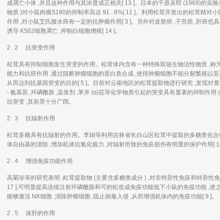
成凋亡小体 ,并且这种作用与其浓度成正相关[ 13 ]。日本的千原吴郎 (1969)的实
物质 )对小鼠肉瘤S180的抑制率高达 91 . 8%[ 11 ]。利用松茸开发出的松茸精对小
作用 ,对小鼠艾氏腹水癌有一定的抗肿瘤作用[ 3 ]。另外对皮肤癌 ,子宫癌 ,肝癌也具
诱导 K562细胞凋亡 ,抑制白细胞增殖[ 14 ]。
2 . 2 抗突变作用
松茸具有抑制细胞发生突变的作用。松茸体内含有一种特殊双链生物活性物质 ,称为
能力和抗癌作用 ,通过阻断肿瘤细胞的蛋白质合成 ,使得肿瘤细胞不能分裂繁殖以至死
从而达到抗基因突变的目的[ 5 ]。目前对云南地区的松茸提取物进行研究 ,发现对黄
- 氨基芴 ,环磷酰胺 ,染发剂 ,苯并 (α)芘等化学物质引起的突变具有显著的抑制作用 ( P <
抗突变 ,其前景十分广阔。
2 . 3 抗辐射作用
松茸多糖具有抗辐射的作用。李娟等利用吉林省长白山区松茸中提取的多糖类化合物
体自由基的清除 ,增加机体抗氧化能力 ,对辐射所致的免疫损伤有明显的保护作用[ 16
2 . 4 增强免疫功能作用
高菊珍等的研究表明 ,松茸提取物 (主要含多糖类成分 ) ,对非特异性免疫和特异性
17 ],可明显提高连续注射环磷酰胺和可的松造成免疫功能低下小鼠的免疫功能 ,使
能够激活 NK细胞 ,清除肿瘤细胞 ,阻止病毒入侵 ,从而增强机体内的免疫功能[ 9 ]。
2 . 5 保肝的作用