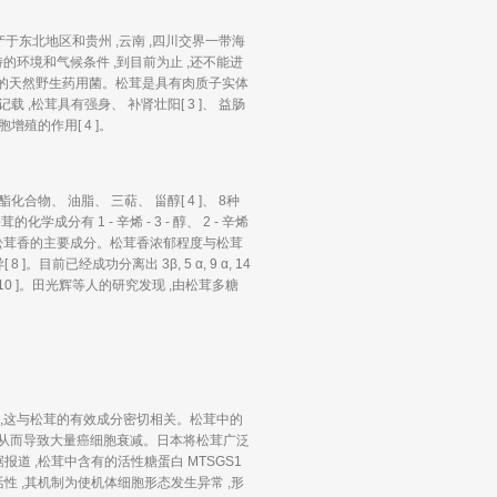
在我国主要产于东北地区和贵州 ,云南 ,四川交界一带海
要独特的环境和气候条件 ,到目前为止 ,还不能进
上珍贵的天然野生药用菌。松茸是具有肉质子实体
,松茸具有强身、 补肾壮阳[ 3 ]、 益肠
殖的作用[ 4 ]。
合物、 油脂、 三萜、 甾醇[ 4 ]、 8种
 1 - 辛烯 - 3 - 醇、 2 - 辛烯
 3 -醇是松茸香的主要成分。松茸香浓郁程度与松茸
。目前已经成功分离出 3β, 5 α, 9 α, 14
can p rotein[ 10 ]。田光辉等人的研究发现 ,由松茸多糖
2 ],这与松茸的有效成分密切相关。松茸中的
 ,从而导致大量癌细胞衰减。日本将松茸广泛
道 ,松茸中含有的活性糖蛋白 MTSGS1
 ,其机制为使机体细胞形态发生异常 ,形