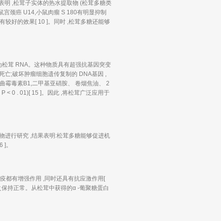
验表明 ,松茸子实体的热水提取物 (松茸多糖类
鼠宫颈癌 U14,小鼠肉瘤 S 180有明显抑制
有较好的效果[ 10 ]。同时 ,松茸多糖还能够
松茸 RNA。这种物质具有超强抗基因突变
亡;破坏肿瘤细胞遗传复制的 DNA基因 ,
曲霉毒素B1,二甲基亚硝胺、 卷烟焦油、 2
 0 . 01)[ 15 ]。因此 ,将松茸广泛应用于
进行研究 ,结果表明:松茸多糖能够促进机
 ]。
免疫都有增强作用 ,同时还具有抗应激作用[
之保持正常。从松茸中获得的α -葡聚糖蛋白